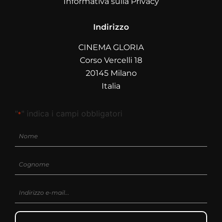
Informativa sulla Privacy
Indirizzo
CINEMA GLORIA
Corso Vercelli 18
20145 Milano
Italia
"
" indica i campi obbligatori
*
Nome
*
Cognome
*
Email
*